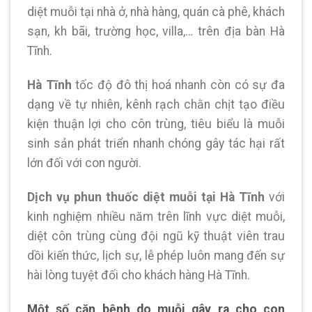
diệt muỗi tại nhà ở, nhà hàng, quán cà phê, khách
sạn, kh bãi, trường học, villa,… trên địa bàn Hà
Tĩnh.
Hà Tĩnh
tốc độ đô thị hoá nhanh còn có sự đa
dạng về tự nhiên, kênh rạch chằn chịt tạo điều
kiện thuận lợi cho côn trùng, tiêu biểu là muỗi
sinh sản phát triển nhanh chóng gây tác hại rất
lớn đối với con người.
Dịch vụ phun thuốc diệt muỗi tại Hà Tĩnh
với
kinh nghiệm nhiều năm trên lĩnh vực diệt muỗi,
diệt côn trùng cùng đội ngũ kỹ thuật viên trau
dồi kiến thức, lịch sự, lễ phép luôn mang đến sự
hài lòng tuyệt đối cho khách hàng Hà Tĩnh.
Một số căn bệnh do muỗi gây ra cho con