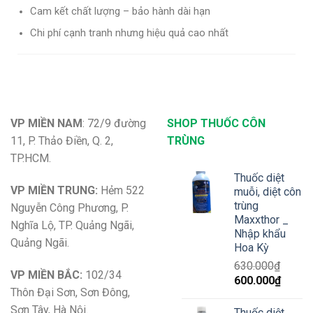
Cam kết chất lượng – bảo hành dài hạn
Chi phí cạnh tranh nhưng hiệu quả cao nhất
VP MIỀN NAM
: 72/9 đường
SHOP THUỐC CÔN
11, P. Thảo Điền, Q. 2,
TRÙNG
TP.HCM.
Thuốc diệt
VP MIỀN TRUNG:
Hẻm 522
muỗi, diệt côn
trùng
Nguyễn Công Phương, P.
Maxxthor _
Nghĩa Lộ, TP. Quảng Ngãi,
Nhập khẩu
Quảng Ngãi.
Hoa Kỳ
630.000
₫
VP MIỀN BẮC:
102/34
Giá
Giá
600.000
₫
Thôn Đại Sơn, Sơn Đông,
gốc
hiện
là:
tại
Sơn Tây, Hà Nội.
Thuốc diệt