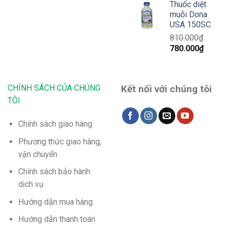
là:
tại
Thuốc diệt
1.700.000₫.
là:
muỗi Dona
1.65
USA 150SC
810.000
₫
Giá
Giá
780.000
₫
gốc
hiện
là:
tại
810.000₫.
là:
CHÍNH SÁCH CỦA CHÚNG
Kết nối với chúng tôi
780.00
TÔI
Chính sách giao hàng
Phương thức giao hàng,
vận chuyển
Chính sách bảo hành
dịch vụ
Hướng dẫn mua hàng
Hướng dẫn thanh toán