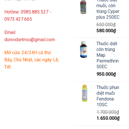
630.000₫.
là:
muỗi, côn
600.00
trùng Cyper
Hotline: 0985.885.527 -
plus 250EC
0973.427.665
650.000
₫
Giá
Giá
580.000
₫
Email:
gốc
hiện
donvidietmoi@gmail.com
là:
tại
Thuốc diệt
650.000₫.
là:
côn trùng
Mở cửa: 24/24H cả thứ
580.00
Map
Bảy, Chủ Nhật, các ngày Lễ,
Permethrin
50EC
Tết.
950.000
₫
Thuốc phun
diệt muỗi
Fendona
10SC
1.700.000
₫
Giá
Giá
1.650.000
₫
gốc
hiện