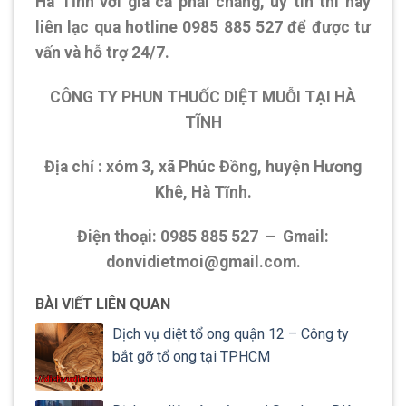
Hà Tĩnh với giá cả phải chăng, uy tín thì hãy
liên lạc qua hotline 0985 885 527 để được tư
vấn và hỗ trợ 24/7.
CÔNG TY PHUN THUỐC DIỆT MUỖI TẠI HÀ
TĨNH
Địa chỉ : xóm 3, xã Phúc Đồng, huyện Hương
Khê, Hà Tĩnh.
Điện thoại: 0985 885 527 – Gmail:
donvidietmoi@gmail.com.
BÀI VIẾT LIÊN QUAN
Dịch vụ diệt tổ ong quận 12 – Công ty
bắt gỡ tổ ong tại TPHCM