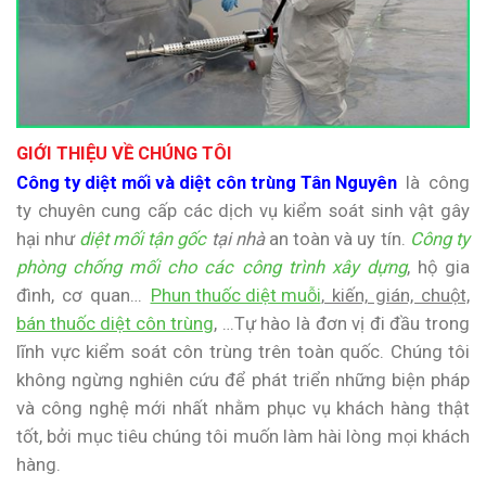
GIỚI THIỆU VỀ CHÚNG TÔI
Công ty diệt mối và diệt côn trùng Tân Nguyên
là công
ty chuyên cung cấp các dịch vụ kiểm soát sinh vật gây
hại như
diệt mối tận gốc
tại nhà
an toàn và uy tín.
Công ty
phòng chống mối cho các công trình xây dựng
, hộ gia
đình, cơ quan…
Phun thuốc diệt muỗi
, kiến, gián, chuột,
bán thuốc diệt côn trùng
, …Tự hào là đơn vị đi đầu trong
lĩnh vực kiểm soát côn trùng trên toàn quốc. Chúng tôi
không ngừng nghiên cứu để phát triển những biện pháp
và công nghệ mới nhất nhằm phục vụ khách hàng thật
tốt, bởi mục tiêu chúng tôi muốn làm hài lòng mọi khách
hàng.