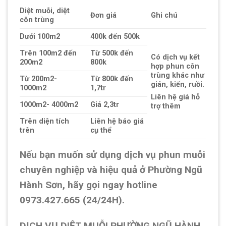
Diệt muỗi, diệt
Đơn giá
Ghi chú
côn trùng
Dưới 100m2
400k đến 500k
Trên 100m2 đến
Từ 500k đến
Có dịch vụ kết
200m2
800k
hợp phun côn
trùng khác như
Từ 200m2-
Từ 800k đến
gián, kiến, ruồi.
1000m2
1,7tr
Liên hệ giá hỗ
1000m2- 4000m2
Giá 2,3tr
trợ thêm
Trên diện tích
Liên hệ báo giá
trên
cụ thể
Nếu bạn muốn sử dụng dịch vụ phun muỗi
chuyên nghiệp và hiệu quả ở Phường Ngũ
Hành Sơn, hãy gọi ngay hotline
0973.427.665 (24/24H).
DỊCH VỤ DIỆT MUỖI PHƯỜNG NGŨ HÀNH