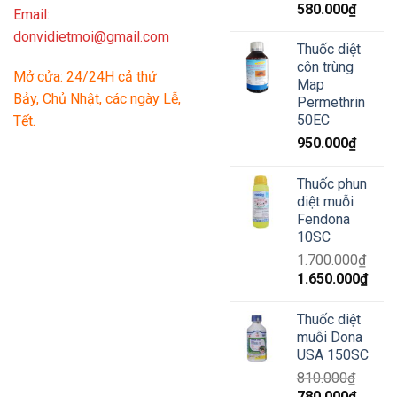
Giá
Giá
580.000
₫
Email:
gốc
hiện
donvidietmoi@gmail.com
là:
tại
Thuốc diệt
650.000₫.
là:
côn trùng
Mở cửa: 24/24H cả thứ
580.00
Map
Bảy, Chủ Nhật, các ngày Lễ,
Permethrin
50EC
Tết.
950.000
₫
Thuốc phun
diệt muỗi
Fendona
10SC
1.700.000
₫
Giá
Giá
1.650.000
₫
gốc
hiện
là:
tại
Thuốc diệt
1.700.000₫.
là:
muỗi Dona
1.65
USA 150SC
810.000
₫
Giá
Giá
780.000
₫