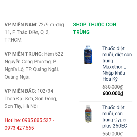
VP MIỀN NAM
: 72/9 đường
SHOP THUỐC CÔN
11, P. Thảo Điền, Q. 2,
TRÙNG
TP.HCM.
Thuốc diệt
VP MIỀN TRUNG:
Hẻm 522
muỗi, diệt côn
trùng
Nguyễn Công Phương, P.
Maxxthor _
Nghĩa Lộ, TP. Quảng Ngãi,
Nhập khẩu
Quảng Ngãi.
Hoa Kỳ
630.000
₫
VP MIỀN BẮC:
102/34
Giá
Giá
600.000
₫
Thôn Đại Sơn, Sơn Đông,
gốc
hiện
là:
tại
Sơn Tây, Hà Nội.
Thuốc diệt
630.000₫.
là:
muỗi, côn
600.00
trùng Cyper
Hotline: 0985.885.527 -
plus 250EC
0973.427.665
650.000
₫