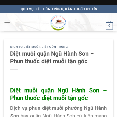
Skip
DỊCH VỤ DIỆT CÔN TRÙNG, BÁN THUỐC UY TÍN
to
content
0
DỊCH VỤ DIỆT MUỖI
,
DIỆT CÔN TRÙNG
Diệt muỗi quận Ngũ Hành Sơn –
Phun thuốc diệt muỗi tận gốc
Diệt muỗi quận Ngũ Hành Sơn –
Phun thuốc diệt muỗi tận gốc
Dịch vụ phun diệt muỗi phường Ngũ Hành
Sơn
hay quận Ngũ Hành Sơn cũ luôn mang