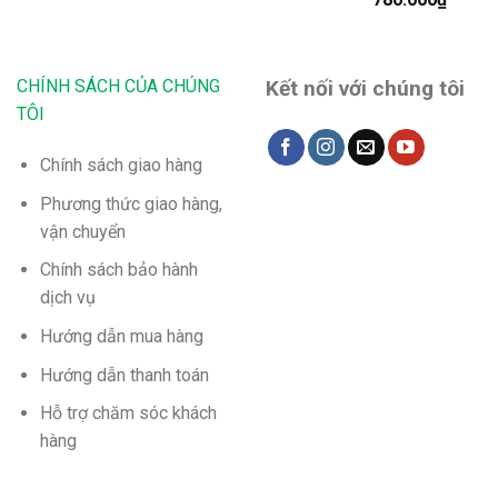
gốc
hiện
là:
tại
810.000₫.
là:
CHÍNH SÁCH CỦA CHÚNG
Kết nối với chúng tôi
780.00
TÔI
Chính sách giao hàng
Phương thức giao hàng,
vận chuyển
Chính sách bảo hành
dịch vụ
Hướng dẫn mua hàng
Hướng dẫn thanh toán
Hỗ trợ chăm sóc khách
hàng