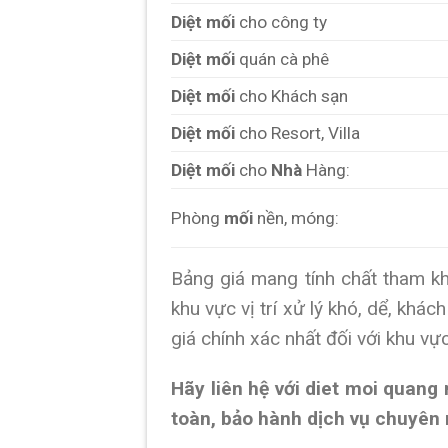
Diệt mối
cho công ty
Diệt mối
quán cà phê
Diệt mối
cho Khách sạn
Diệt mối
cho Resort, Villa
Diệt mối
cho
Nhà
Hàng:
Phòng
mối
nền, móng:
Bảng giá mang tính chất tham kh
khu vực vị trí xử lý khó, dể, kh
giá chính xác nhất đối với khu vự
Hãy liên hệ với diet moi quang 
toàn, bảo hành dịch vụ chuyên