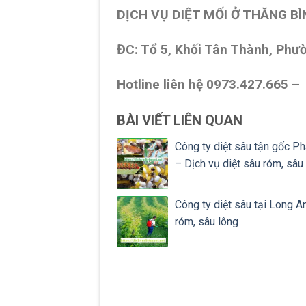
DỊCH VỤ DIỆT MỐI Ở THĂNG B
ĐC: Tổ 5, Khối Tân Thành, Ph
Hotline liên hệ 0973.427.665 
BÀI VIẾT LIÊN QUAN
Công ty diệt sâu tận gốc Ph
– Dịch vụ diệt sâu róm, sâu
Công ty diệt sâu tại Long A
róm, sâu lông