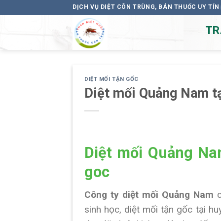
Skip
DỊCH VỤ DIỆT CÔN TRÙNG, BÁN THUỐC UY TÍN
to
TR
content
DIỆT MỐI TẬN GỐC
Diệt mối Quảng Nam tạ
Diệt mối Quảng Nam
goc
Công ty diệt mối Quảng Nam
sinh học, diệt mối tận gốc tại h