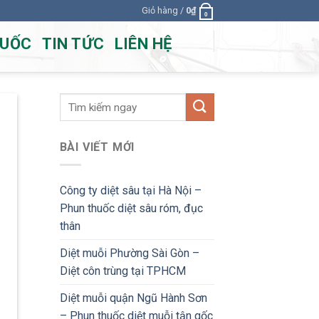
Giỏ hàng /
0
₫
0
HUỐC
TIN TỨC
LIÊN HỆ
BÀI VIẾT MỚI
Công ty diệt sâu tại Hà Nội –
Phun thuốc diệt sâu róm, đục
thân
Diệt muỗi Phường Sài Gòn –
Diệt côn trùng tại TPHCM
Diệt muỗi quận Ngũ Hành Sơn
– Phun thuốc diệt muỗi tận gốc