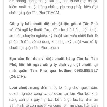
để, phòng chống chuột lâu dài, bán thuốc diệt chuột,
kiểm soát chuột bằng những phương pháp hiện đại
nhất tại quận Tân Phú TPHCM.
Công ty bắt chuột diệt chuột tận gốc ở Tân Phú
với đội ngũ kỷ thuật được đào tạo bài bản, diệt chuột
an toàn, chuyên nghiệp, kỷ thuật làm việc nhiệt tình, lễ
phép, đi đầu về áp dụng khoa học kỷ thuật vào xử lý
chuột tại quận Tân Phú, tphcm.
Bạn cần tìm đơn vị diệt chuột hàng đầu tại Tân
Phú, liên hệ ngay công ty dịch vụ diệt chuột tại
nhà quận Tân Phú qua hotline 0985.885.527
(24/24H).
Loài chuột
mang đến nhiều lo lắng cho người dân,
doanh nghiệp, công ty, cơ quan tại Tân Phú, bởi khả
năng cắn phá gây hại bất kể thứ gì, tác hại đến tài
sản, kinh tế con người vô cùng lớn mà chắc hẳn bạn