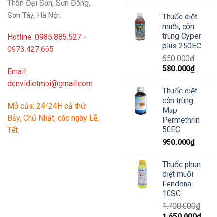
Thôn Đại Sơn, Sơn Đông,
gốc
hiện
là:
tại
Sơn Tây, Hà Nội.
Thuốc diệt
630.000₫.
là:
muỗi, côn
600.00
trùng Cyper
Hotline: 0985.885.527 -
plus 250EC
0973.427.665
650.000
₫
Giá
Giá
580.000
₫
Email:
gốc
hiện
donvidietmoi@gmail.com
là:
tại
Thuốc diệt
650.000₫.
là:
côn trùng
Mở cửa: 24/24H cả thứ
580.00
Map
Bảy, Chủ Nhật, các ngày Lễ,
Permethrin
50EC
Tết.
950.000
₫
Thuốc phun
diệt muỗi
Fendona
10SC
1.700.000
₫
Giá
Giá
1.650.000
₫