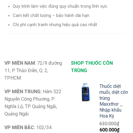
Quy trình làm việc đúng quy chuẩn trong lĩnh vực.
Cam kết chất lượng – bảo hành dài hạn
Chi phí cạnh tranh nhưng hiệu quả cao nhất
VP MIỀN NAM
: 72/9 đường
SHOP THUỐC CÔN
11, P. Thảo Điền, Q. 2,
TRÙNG
TP.HCM.
Thuốc diệt
VP MIỀN TRUNG:
Hẻm 522
muỗi, diệt côn
trùng
Nguyễn Công Phương, P.
Maxxthor _
Nghĩa Lộ, TP. Quảng Ngãi,
Nhập khẩu
Quảng Ngãi.
Hoa Kỳ
630.000
₫
VP MIỀN BẮC:
102/34
Giá
Giá
600.000
₫