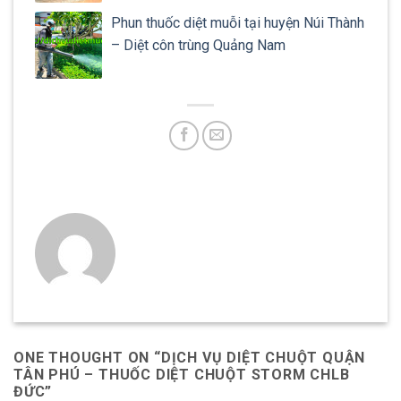
Phun thuốc diệt muỗi tại huyện Núi Thành
– Diệt côn trùng Quảng Nam
ONE THOUGHT ON “
DỊCH VỤ DIỆT CHUỘT QUẬN
TÂN PHÚ – THUỐC DIỆT CHUỘT STORM CHLB
ĐỨC
”