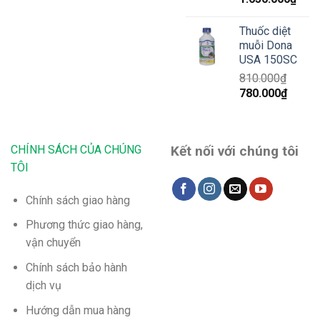
gốc
hiện
là:
tại
Thuốc diệt
1.700.000₫.
là:
muỗi Dona
1.65
USA 150SC
810.000
₫
Giá
Giá
780.000
₫
gốc
hiện
là:
tại
810.000₫.
là:
CHÍNH SÁCH CỦA CHÚNG
Kết nối với chúng tôi
780.00
TÔI
Chính sách giao hàng
Phương thức giao hàng,
vận chuyển
Chính sách bảo hành
dịch vụ
Hướng dẫn mua hàng