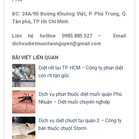
ĐC: 24A/90 Đường Khuông Việt, P. Phú Trung, Q.
Tân phú, TP Hồ Chí Minh
Liên hệ hotline 0985.885.527 –
Email:
dichvudietmuoitannguyen@gmail.com
BÀI VIẾT LIÊN QUAN
Diệt rết tại TP HCM – Công ty phun diệt
con rít tận gốc
Dịch vụ phun thuốc diệt muỗi quận Phú
Nhuận – Diệt muỗi chuyên nghiệp
Dịch vụ diệt chuột tại quận 2 – Công ty
bán thuốc chuột Storm