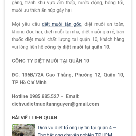
gàng, tránh khu vực ẩm thấp, nước động, bóng tối,
muỗi ưu thích ẩn núp gây hại.
Mọi yêu cầu
diệt muỗi tận gốc
, diệt muỗi an toàn,
không độc hại, diệt muỗi tại nhà, diệt muỗi giá rẻ, bán
thuốc diệt muỗi chất lượng tại quận 10, khách hàng
vui lòng liên hệ
công ty diệt muỗi tại quận 10
.
CÔNG TY DIỆT MUỖI TẠI QUẬN 10
ĐC: 136B/72A Cao Thắng, Phường 12, Quận 10,
TP Hồ Chí Minh
Hotline 0985.885.527 –
Email:
dichvudietmuoitannguyen@gmail.com
BÀI VIẾT LIÊN QUAN
Dịch vụ diệt tổ ong uy tín tại quận 4 –
Thợ bắt ong chuyên nghiệp TPHCM