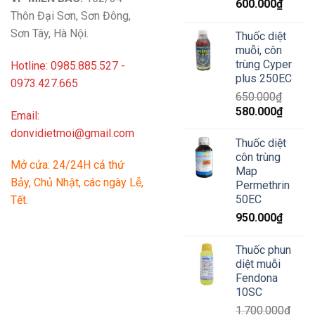
Giá
Giá
600.000
₫
Thôn Đại Sơn, Sơn Đông,
gốc
hiện
là:
tại
Sơn Tây, Hà Nội.
Thuốc diệt
630.000₫.
là:
muỗi, côn
600.00
trùng Cyper
Hotline: 0985.885.527 -
plus 250EC
0973.427.665
650.000
₫
Giá
Giá
580.000
₫
Email:
gốc
hiện
donvidietmoi@gmail.com
là:
tại
Thuốc diệt
650.000₫.
là:
côn trùng
Mở cửa: 24/24H cả thứ
580.00
Map
Bảy, Chủ Nhật, các ngày Lễ,
Permethrin
50EC
Tết.
950.000
₫
Thuốc phun
diệt muỗi
Fendona
10SC
1.700.000
₫