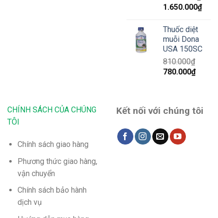
Giá
Giá
1.650.000
₫
gốc
hiện
là:
tại
Thuốc diệt
1.700.000₫.
là:
muỗi Dona
1.65
USA 150SC
810.000
₫
Giá
Giá
780.000
₫
gốc
hiện
là:
tại
810.000₫.
là:
CHÍNH SÁCH CỦA CHÚNG
Kết nối với chúng tôi
780.00
TÔI
Chính sách giao hàng
Phương thức giao hàng,
vận chuyển
Chính sách bảo hành
dịch vụ