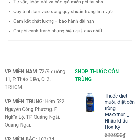
Tư vấn, khảo sát và báo giá miễn phí tại nhà
Quy trình làm việc đúng quy chuẩn trong lĩnh vực.
Cam kết chất lượng – bảo hành dài hạn
Chi phí cạnh tranh nhưng hiệu quả cao nhất
VP MIỀN NAM
: 72/9 đường
SHOP THUỐC CÔN
11, P. Thảo Điền, Q. 2,
TRÙNG
TP.HCM.
Thuốc diệt
VP MIỀN TRUNG:
Hẻm 522
muỗi, diệt côn
trùng
Nguyễn Công Phương, P.
Maxxthor _
Nghĩa Lộ, TP. Quảng Ngãi,
Nhập khẩu
Quảng Ngãi.
Hoa Kỳ
630.000
₫
VP MIỀN BẮC:
102/34