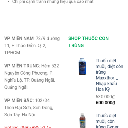
Chi phí cạnh tranh nhưng hiệu quả cao nhất
VP MIỀN NAM
: 72/9 đường
SHOP THUỐC CÔN
11, P. Thảo Điền, Q. 2,
TRÙNG
TP.HCM.
Thuốc diệt
VP MIỀN TRUNG:
Hẻm 522
muỗi, diệt côn
trùng
Nguyễn Công Phương, P.
Maxxthor _
Nghĩa Lộ, TP. Quảng Ngãi,
Nhập khẩu
Quảng Ngãi.
Hoa Kỳ
630.000
₫
VP MIỀN BẮC:
102/34
Giá
Giá
600.000
₫
Thôn Đại Sơn, Sơn Đông,
gốc
hiện
là:
tại
Sơn Tây, Hà Nội.
Thuốc diệt
630.000₫.
là:
muỗi, côn
600.00
trùng Cyper
Hotline: 0985.885.527 -