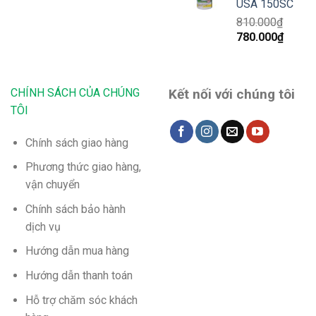
1.65
USA 150SC
810.000
₫
Giá
Giá
780.000
₫
gốc
hiện
là:
tại
810.000₫.
là:
CHÍNH SÁCH CỦA CHÚNG
Kết nối với chúng tôi
780.00
TÔI
Chính sách giao hàng
Phương thức giao hàng,
vận chuyển
Chính sách bảo hành
dịch vụ
Hướng dẫn mua hàng
Hướng dẫn thanh toán
Hỗ trợ chăm sóc khách