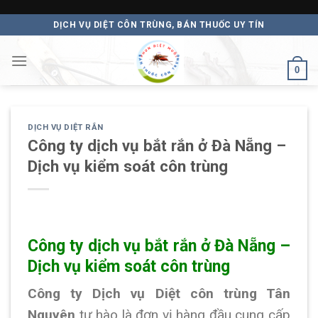
Skip
DỊCH VỤ DIỆT CÔN TRÙNG, BÁN THUỐC UY TÍN
to
content
0
DỊCH VỤ DIỆT RẮN
Công ty dịch vụ bắt rắn ở Đà Nẵng –
Dịch vụ kiểm soát côn trùng
Công ty dịch vụ bắt rắn ở Đà Nẵng –
Dịch vụ kiểm soát côn trùng
Công ty Dịch vụ Diệt côn trùng Tân
Nguyên
tự hào là đơn vị hàng đầu cung cấp