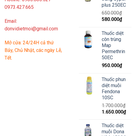
plus 250EC
0973.427.665
650.000
₫
Giá
Giá
580.000
₫
Email:
gốc
hiện
donvidietmoi@gmail.com
là:
tại
Thuốc diệt
650.000₫.
là:
côn trùng
Mở cửa: 24/24H cả thứ
580.00
Map
Bảy, Chủ Nhật, các ngày Lễ,
Permethrin
50EC
Tết.
950.000
₫
Thuốc phun
diệt muỗi
Fendona
10SC
1.700.000
₫
Giá
Giá
1.650.000
₫
gốc
hiện
là:
tại
Thuốc diệt
1.700.000₫.
là:
muỗi Dona