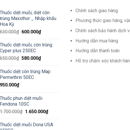
Chính sách giao hàng
Thuốc diệt muỗi, diệt côn
trùng Maxxthor _ Nhập khẩu
Phương thức giao hàng, vậ
Hoa Kỳ
Chính sách bảo hành dịch 
Giá
Giá
630.000
₫
600.000
₫
gốc
hiện
Hướng dẫn mua hàng
là:
tại
Thuốc diệt muỗi, côn trùng
630.000₫.
là:
Hướng dẫn thanh toán
Cyper plus 250EC
600.000₫.
Giá
Giá
650.000
₫
580.000
₫
Hỗ trợ chăm sóc khách hà
gốc
hiện
là:
tại
Thuốc diệt côn trùng Map
650.000₫.
là:
Permethrin 50EC
580.000₫.
950.000
₫
Thuốc phun diệt muỗi
Fendona 10SC
Giá
Giá
1.700.000
₫
1.650.000
₫
gốc
hiện
là:
tại
Thuốc diệt muỗi Dona USA
1.700.000₫.
là: