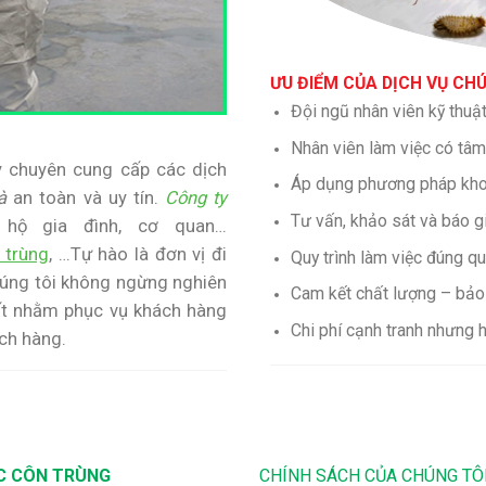
ƯU ĐIỂM CỦA DỊCH VỤ CH
Đội ngũ nhân viên kỹ thuậ
Nhân viên làm việc có 
y chuyên cung cấp các dịch
Áp dụng phương pháp khoa 
à
an toàn và uy tín.
Công ty
Tư vấn, khảo sát và báo gi
 hộ gia đình, cơ quan…
 trùng
, …Tự hào là đơn vị đi
Quy trình làm việc đúng qu
Chúng tôi không ngừng nghiên
Cam kết chất lượng – bảo
ất nhằm phục vụ khách hàng
Chi phí cạnh tranh nhưng 
ách hàng.
C CÔN TRÙNG
CHÍNH SÁCH CỦA CHÚNG TÔ