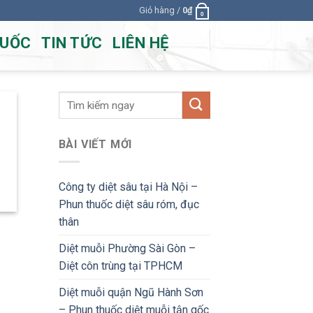
Giỏ hàng /
0
₫
0
HUỐC
TIN TỨC
LIÊN HỆ
BÀI VIẾT MỚI
Công ty diệt sâu tại Hà Nội –
Phun thuốc diệt sâu róm, đục
thân
Diệt muỗi Phường Sài Gòn –
Diệt côn trùng tại TPHCM
Diệt muỗi quận Ngũ Hành Sơn
– Phun thuốc diệt muỗi tận gốc