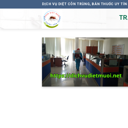
Skip
DỊCH VỤ DIỆT CÔN TRÙNG, BÁN THUỐC UY TÍN
to
TR
content