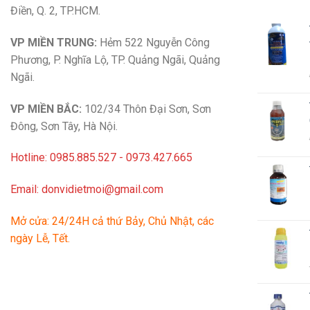
Điền, Q. 2, TP.HCM.
VP MIỀN TRUNG:
Hẻm 522 Nguyễn Công
Phương, P. Nghĩa Lộ, TP. Quảng Ngãi, Quảng
Ngãi.
VP MIỀN BẮC:
102/34 Thôn Đại Sơn, Sơn
Đông, Sơn Tây, Hà Nội.
Hotline: 0985.885.527 - 0973.427.665
Email: donvidietmoi@gmail.com
Mở cửa: 24/24H cả thứ Bảy, Chủ Nhật, các
ngày Lễ, Tết.