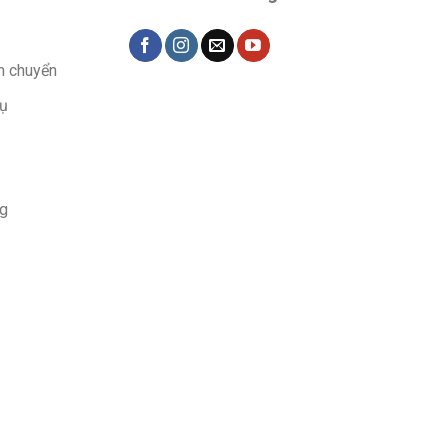
n chuyển
vụ
ng