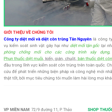
GIỚI THIỆU VỀ CHÚNG TÔI
Công ty diệt mối và diệt côn trùng Tân Nguyên
là công t
vụ kiểm soát sinh vật gây hại như
diệt mối tận gốc
tại nh
phòng chống mối cho các công trình xây dựng
,
Phun thuốc diệt muỗi
, kiến, gián, chuột,
bán thuốc diệt côn
đầu trong lĩnh vực kiểm soát côn trùng trên toàn quốc. 
cứu để phát triển những biện pháp và công nghệ mới nh
thật tốt, bởi mục tiêu chúng tôi muốn làm hài lòng mọi kh
VP MIỀN NAM
: 72/9 đường 11, P. Thảo
SHOP THUỐ